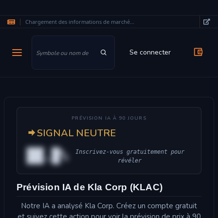
Chargement des informations de marché...
Aller au contenu principal
Se connecter
PRÉVISION IA À 90 JOURS
SIGNAL NEUTRE
██.█%
Inscrivez-vous gratuitement pour
révéler
Prévision IA de Kla Corp (KLAC)
Notre IA a analysé Kla Corp. Créez un compte gratuit
et suivez cette action pour voir la prévision de prix à 90