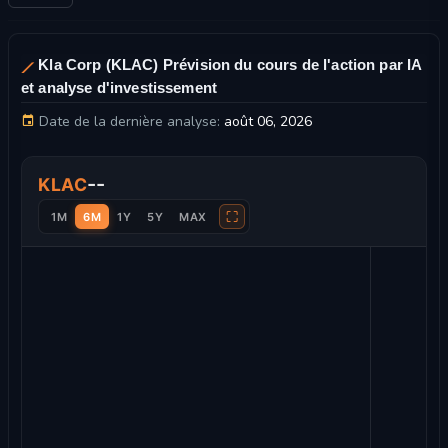
Kla Corp (KLAC) Prévision du cours de l'action par IA
et analyse d'investissement
Date de la dernière analyse:
août 06, 2026
Kla Corp Graphique du cours de l'action et analyse technique
--
KLAC
⛶
1M
6M
1Y
5Y
MAX