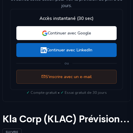
jours.
Accès instantané (30 sec)
Continuer avec Google
Continuer avec LinkedIn
ou
S'inscrire avec un e-mail
✓
Compte gratuit •
✓
Essai gratuit de 30 jours
Kla Corp (KLAC) Prévisions boursières 2025
SUIVRE