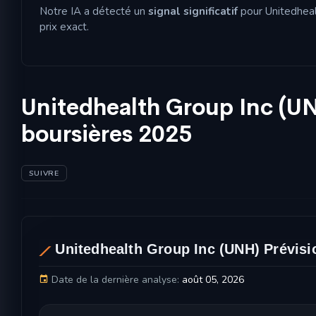
Notre IA a détecté un
signal significatif
pour Unitedhealt
prix exact.
Unitedhealth Group Inc (UN
boursières 2025
SUIVRE
UTIONAL
Unitedhealth Group Inc (UNH) Prévisio
Date de la dernière analyse:
août 05, 2026
Unitedhealth Group Inc Graphique du cours de 