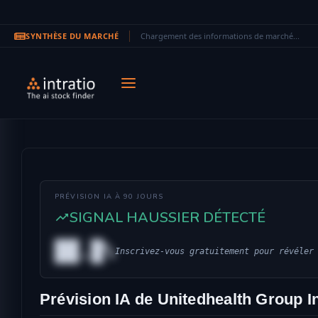
SYNTHÈSE DU MARCHÉ
Chargement des informations de marché...
Aller au contenu principal
PRÉVISION IA À 90 JOURS
SIGNAL HAUSSIER DÉTECTÉ
██.█%
Inscrivez-vous gratuitement pour révéler
Prévision IA de Unitedhealth Group I
INSTITUTIONAL