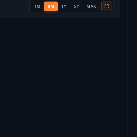
⛶
1M
6M
1Y
5Y
MAX