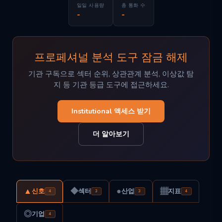
일일 사용량
총 통화 수
-
-
프로페셔널 분석 도구 잠금 해제
기관 구독으로 섹터 순위, 상관관계 분석, 이상값 탐
지 등 기관 등급 도구에 접근하세요.
Institutional 액세스 받기
더 알아보기
▲
◆
●
▦
신호
섹터
산업
지표
4
3
3
4
◎
기업
4