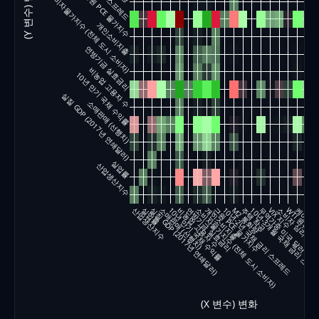
(Y 변수) 반응
소비자물가지수 (전체 도시 소비자)
근원 PCE 물가지수
개인소비지출
연방기금 실효금리
비농업 고용자 수
10년 만기 국채 수익률
실질 GDP (2017년 연쇄달러)
소매판매 (선행치)
실업률
산업생산지수
산업생산지수
실업률
실질 GDP (2017년 연쇄달러)
소매판매 (선행치)
10년 만기 국채 수익률
비농업 고용자 수
연방기금 실효금리
소비자물가지수 (전체 도시 소비자)
개인소비지출
근원 PCE 물가지수
10년-2년 국채 금리 스프레드
M2 통화량
주택 착공
10년-3개월 국채 금리 스프
무역가중 미국 달러 지수
VIX 지수
소비자 심리지수 
WTI 원유 
케이스-쉰
무디스
S
(X 변수) 변화