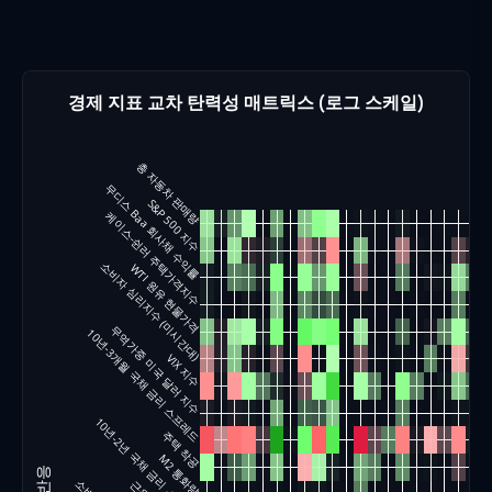
경제 지표 교차 탄력성 매트릭스 (로그 스케일)
총 자동차 판매량
무디스 Baa 회사채 수익률
S&P 500 지수
케이스-쉰러 주택가격지수
소비자 심리지수 (미시간대)
WTI 원유 현물가격
무역가중 미국 달러 지수
10년-3개월 국채 금리 스프레드
VIX 지수
10년-2년 국채 금리 스프레드
주택 착공
M2 통화량