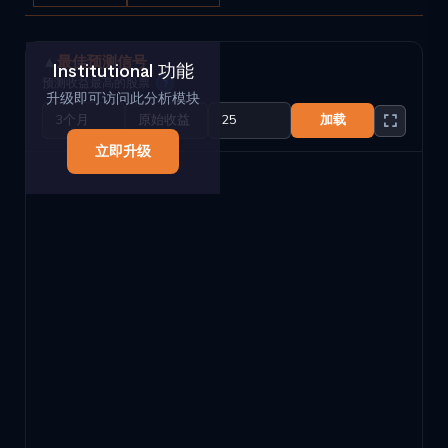
▲
最佳预测信号
Institutional 功能
预测收益最高的股票
?
升级即可访问此分析模块
加载
立即升级