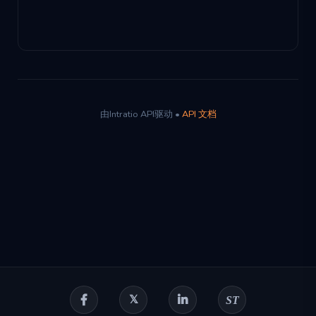
由Intratio API驱动 •
API 文档
ST