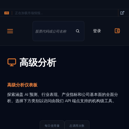
正在加载市场情报...
跳转到主要内容
登录
高级分析
高级分析仪表板
探索涵盖 AI 预测、行业表现、产业指标和公司基本面的全面分
析。选择下方类别以访问由我们 API 端点支持的机构级工具。
每日使用量
总调用次数