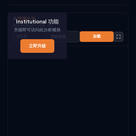
◆
预测分布
Institutional 功能
所有预测的统计摘要
?
升级即可访问此分析模块
加载
立即升级