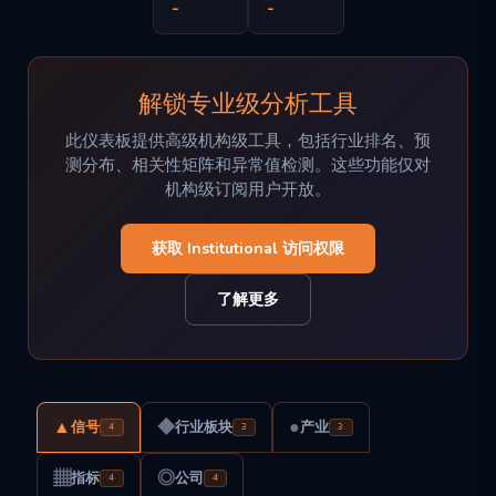
-
-
解锁专业级分析工具
此仪表板提供高级机构级工具，包括行业排名、预
测分布、相关性矩阵和异常值检测。这些功能仅对
机构级订阅用户开放。
获取 Institutional 访问权限
了解更多
▲
◆
●
信号
行业板块
产业
4
3
3
▦
◎
指标
公司
4
4