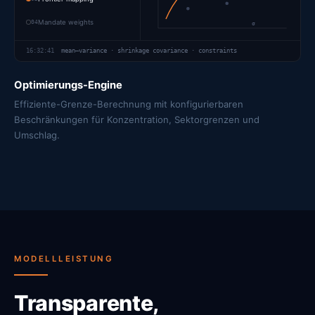
04
Mandate weights
σ
16:32:41
mean–variance · shrinkage covariance · constraints
Optimierungs-Engine
Effiziente-Grenze-Berechnung mit konfigurierbaren
Beschränkungen für Konzentration, Sektorgrenzen und
Umschlag.
MODELLLEISTUNG
Transparente,