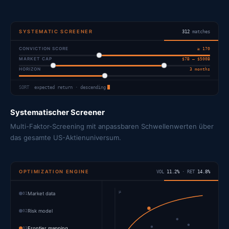
SYSTEMATIC SCREENER
312
matches
CONVICTION SCORE
≥ 170
MARKET CAP
$7B – $500B
HORIZON
3 months
SORT
expected return · descending
Systematischer Screener
Multi-Faktor-Screening mit anpassbaren Schwellenwerten über
das gesamte US-Aktienuniversum.
OPTIMIZATION ENGINE
VOL
11.2%
· RET
14.8%
μ
01
Market data
02
Risk model
03
Frontier mapping