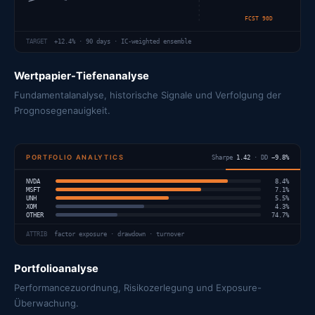
FCST 90D
TARGET
+12.4% · 90 days · IC-weighted ensemble
Wertpapier-Tiefenanalyse
Fundamentalanalyse, historische Signale und Verfolgung der
Prognosegenauigkeit.
PORTFOLIO ANALYTICS
Sharpe
1.42
· DD
−9.8%
NVDA
8.4%
MSFT
7.1%
UNH
5.5%
XOM
4.3%
OTHER
74.7%
ATTRIB
factor exposure · drawdown · turnover
Portfolioanalyse
Performancezuordnung, Risikozerlegung und Exposure-
Überwachung.