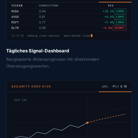
TICKER
CONVICTION
90D
0.94
NVDA
+18.2%
LONG
0.81
AVGO
+9.6%
LONG
0.77
MSFT
+7.4%
LONG
0.39
DLTR
−6.8%
SHORT
16:32:08
ranking cross-section · post-market close
Tägliches Signal-Dashboard
Rangbasierte Aktienprognosen mit direktionalen
Überzeugungswerten.
SECURITY DEEP DIVE
AAPL ·
P(↑) 0.78
HIST 24M