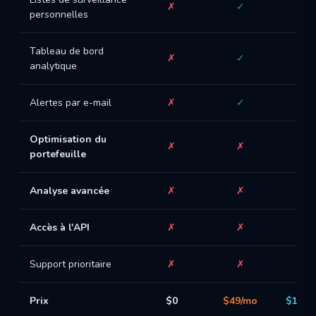
✗
✓
✓
personnelles
Tableau de bord
✗
✓
✓
analytique
Alertes par e-mail
✗
✓
✓
Optimisation du
✗
✗
✓
portefeuille
Analyse avancée
✗
✗
✗
Accès à l'API
✗
✗
✗
Support prioritaire
✗
✗
✗
Prix
$0
$49/mo
$199/