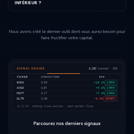
INFÉRIEUR ?
Aperçu de la solution
Nous avons créé le dernier outil dont vous aurez besoin pour
faire fructifier votre capital.
SIGNAL ENGINE
4,182
scanned · 90d
TICKER
CONVICTION
90D
0.94
NVDA
+18.2%
LONG
0.81
AVGO
+9.6%
LONG
0.77
MSFT
+7.4%
LONG
0.39
DLTR
−6.8%
SHORT
16:32:08
ranking cross-section · post-market close
Parcourez nos derniers signaux