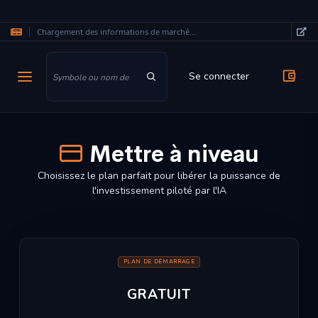
Chargement des informations de marché...
Aller au contenu principal
Se connecter
Mettre à niveau
Choisissez le plan parfait pour libérer la puissance de
l'investissement piloté par l'IA
PLAN DE DÉMARRAGE
GRATUIT