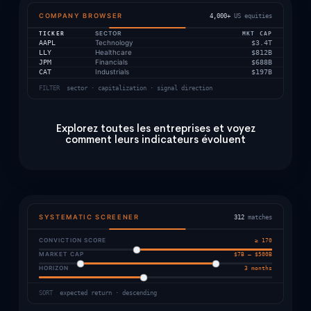
COMPANY BROWSER
4,000+
US equities
TICKER
SECTOR
MKT CAP
Technology
AAPL
$3.4T
Healthcare
LLY
$812B
Financials
JPM
$688B
Industrials
CAT
$197B
FILTER
sector · capitalization · signal direction
Explorez toutes les entreprises et voyez
comment leurs indicateurs évoluent
SYSTEMATIC SCREENER
312
matches
CONVICTION SCORE
≥ 170
MARKET CAP
$7B – $500B
HORIZON
3 months
SORT
expected return · descending