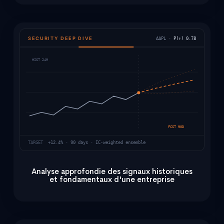
SECURITY DEEP DIVE
AAPL ·
P(↑) 0.78
HIST 24M
FCST 90D
TARGET
+12.4% · 90 days · IC-weighted ensemble
Analyse approfondie des signaux historiques
et fondamentaux d'une entreprise