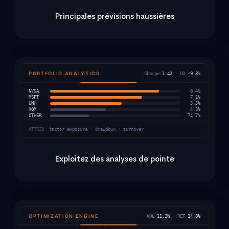
Principales prévisions haussières
PORTFOLIO ANALYTICS
Sharpe
1.42
· DD
−9.8%
NVDA
8.4%
MSFT
7.1%
UNH
5.5%
XOM
4.3%
OTHER
74.7%
ATTRIB
factor exposure · drawdown · turnover
Exploitez des analyses de pointe
OPTIMIZATION ENGINE
VOL
11.2%
· RET
14.8%