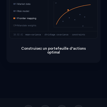
μ
01
Market data
02
Risk model
03
Frontier mapping
04
Mandate weights
σ
16:32:41
mean–variance · shrinkage covariance · constraints
Construisez un portefeuille d'actions
optimal