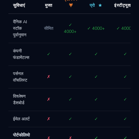
सुविधाएं
मुफ्त
प्रो
इंस्टीट्यूशनल
दैनिक AI
✓
स्टॉक
सीमित
✓ 4000+
✓ 4000+
4000+
पूर्वानुमान
कंपनी
✓
✓
✓
✓
फंडामेंटल्स
पर्सनल
✗
✓
✓
✓
वॉचलिस्ट
विश्लेषण
✗
✓
✓
✓
डैशबोर्ड
ईमेल अलर्ट
✗
✓
✓
✓
पोर्टफोलियो
✗
✗
✓
✓