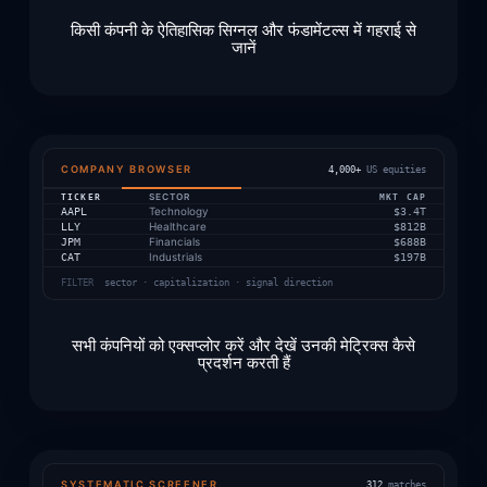
किसी कंपनी के ऐतिहासिक सिग्नल और फंडामेंटल्स में गहराई से
जानें
COMPANY BROWSER
4,000+
US equities
TICKER
SECTOR
MKT CAP
Technology
AAPL
$3.4T
Healthcare
LLY
$812B
Financials
JPM
$688B
Industrials
CAT
$197B
FILTER
sector · capitalization · signal direction
सभी कंपनियों को एक्सप्लोर करें और देखें उनकी मेट्रिक्स कैसे
प्रदर्शन करती हैं
SYSTEMATIC SCREENER
312
matches