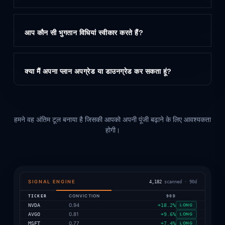
आप कौन सी भुगतान विधियां स्वीकार करते हैं?
क्या मैं अपना प्लान अपग्रेड या डाउनग्रेड कर सकता हूं?
समाधान अवलोकन
हमने वह अंतिम टूल बनाया है जिसकी आपको अपनी पूंजी बढ़ाने के लिए आवश्यकता
होगी।
SIGNAL ENGINE
4,182
scanned · 90d
TICKER
CONVICTION
90D
0.94
NVDA
+18.2%
LONG
0.81
AVGO
+9.6%
LONG
0.77
MSFT
+7.4%
LONG