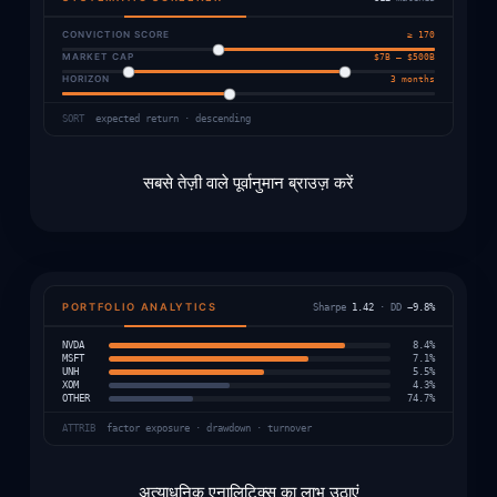
CONVICTION SCORE
≥ 170
MARKET CAP
$7B – $500B
HORIZON
3 months
SORT
expected return · descending
सबसे तेज़ी वाले पूर्वानुमान ब्राउज़ करें
PORTFOLIO ANALYTICS
Sharpe
1.42
· DD
−9.8%
NVDA
8.4%
MSFT
7.1%
UNH
5.5%
XOM
4.3%
OTHER
74.7%
ATTRIB
factor exposure · drawdown · turnover
अत्याधुनिक एनालिटिक्स का लाभ उठाएं