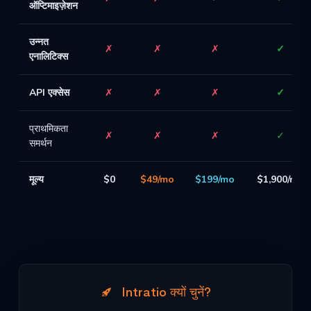
ऑप्टिमाइज़ेशन
उन्नत
✗
✗
✗
✓
एनालिटिक्स
API एक्सेस
✗
✗
✗
✓
प्राथमिकता
✗
✗
✗
✓
समर्थन
मूल्य
$0
$49/mo
$199/mo
$1,900/mo
Intratio क्यों चुनें?