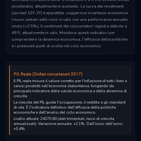
(moderato), attualmente in aumento. La curva dei rendimenti
(spread 10Y-2Y) è appiattita, suggerisce incertezza economica.
I nuovi cantieri edili sono in calo con una performance annuale
misto (+3.5%). Il sentiment dei consumatori registra debole a
49.5, attualmente in calo. Monitora questi indicatori per
comprendere la dinamica economica, l'efficacia delle politiche
e i potenziali punti di svolta nel ciclo economico.
PIL Reale (Dollari concatenati 2017)
Il PIL reale misura il valore corretto per l'inflazione di tutti i beni e
servizi prodotti nell'economia statunitense, fungendo da
principale indicatore della salute economica e della dinamica di
crescita.
La crescita del PIL guida l'occupazione, il reddito e gli standard
di vita. È l'indicatore definitivo dell'efficacia delle politiche
economiche e dell'analisi del ciclo economico.
Livello attuale: 24270.60 (dati trimestrali, tassi di crescita
annualizzati). Variazione annuale: +2.1%. Dall'inizio dell'anno:
+0.4%.