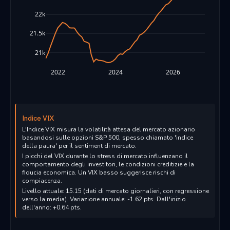
22k
21.5k
21k
2022
2024
2026
Indice VIX
L'Indice VIX misura la volatilità attesa del mercato azionario
basandosi sulle opzioni S&P 500, spesso chiamato 'indice
della paura' per il sentiment di mercato.
I picchi del VIX durante lo stress di mercato influenzano il
comportamento degli investitori, le condizioni creditizie e la
fiducia economica. Un VIX basso suggerisce rischi di
compiacenza.
Livello attuale: 15.15 (dati di mercato giornalieri, con regressione
verso la media). Variazione annuale: -1.62 pts. Dall'inizio
dell'anno: +0.64 pts.