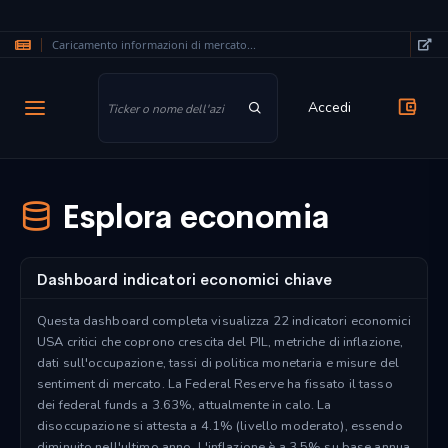
Caricamento informazioni di mercato...
Vai al contenuto principale
Accedi
Esplora economia
Dashboard indicatori economici chiave
Questa dashboard completa visualizza 22 indicatori economici
USA critici che coprono crescita del PIL, metriche di inflazione,
dati sull'occupazione, tassi di politica monetaria e misure del
sentiment di mercato. La Federal Reserve ha fissato il tasso
dei federal funds a 3.63%, attualmente in calo. La
disoccupazione si attesta a 4.1% (livello moderato), essendo
diminuito nell'ultimo anno. L'inflazione è a 3.5% su base annua