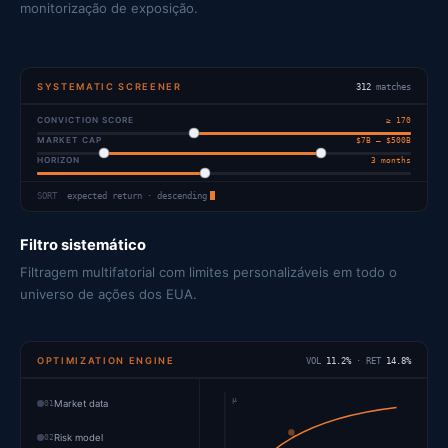
monitorização de exposição.
SYSTEMATIC SCREENER
312
matches
CONVICTION SCORE
≥ 170
MARKET CAP
$7B – $500B
HORIZON
3 months
SORT
expected return · descending
Filtro sistemático
Filtragem multifatorial com limites personalizáveis em todo o
universo de ações dos EUA.
OPTIMIZATION ENGINE
VOL
11.2%
· RET
14.8%
μ
01
Market data
02
Risk model