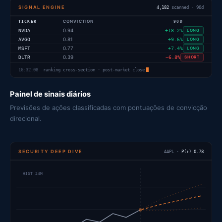
SIGNAL ENGINE
4,182
scanned · 90d
TICKER
CONVICTION
90D
0.94
NVDA
+18.2%
LONG
0.81
AVGO
+9.6%
LONG
0.77
MSFT
+7.4%
LONG
0.39
DLTR
−6.8%
SHORT
16:32:08
ranking cross-section · post-market close
Painel de sinais diários
Previsões de ações classificadas com pontuações de convicção
direcional.
SECURITY DEEP DIVE
AAPL ·
P(↑) 0.78
HIST 24M