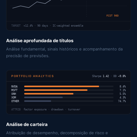
FCST 90D
TARGET
+12.4% · 90 days · IC-weighted ensemble
Análise aprofundada de títulos
Análise fundamental, sinais históricos e acompanhamento da
precisão de previsões.
PORTFOLIO ANALYTICS
Sharpe
1.42
· DD
−9.8%
NVDA
8.4%
MSFT
7.1%
UNH
5.5%
XOM
4.3%
OTHER
74.7%
ATTRIB
factor exposure · drawdown · turnover
Análise de carteira
Atribuição de desempenho, decomposição de risco e