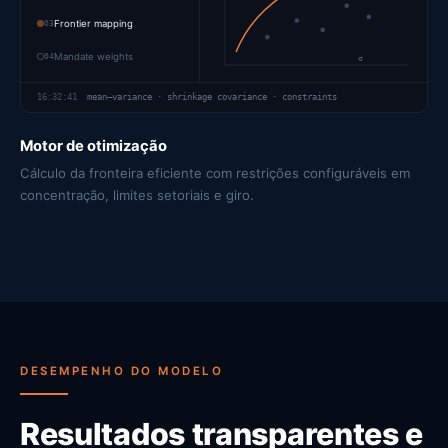
03
Frontier mapping
04
Mandate weights
σ
16:32:41
mean–variance · shrinkage covariance · constraints
Motor de otimização
Cálculo da fronteira eficiente com restrições configuráveis em
concentração, limites setoriais e giro.
DESEMPENHO DO MODELO
Resultados transparentes e