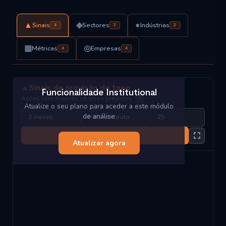
▲
◆
●
Sinais
Sectores
Indústrias
4
3
3
▦
◎
Métricas
Empresas
4
4
▲
Sinais de previsão de topo
Funcionalidade Institutional
Ações com maiores retornos previstos
?
Atualize o seu plano para aceder a este módulo
de análise
Carregar
Atualizar agora